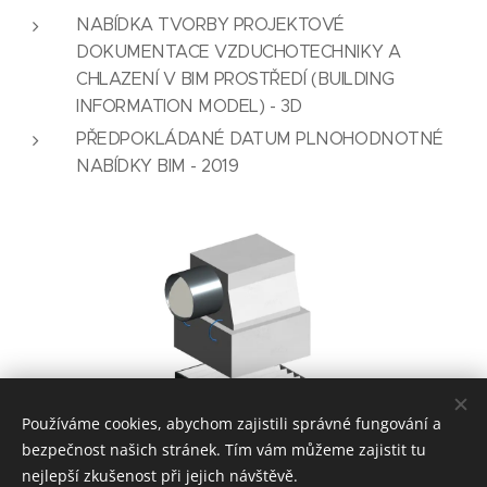
NABÍDKA TVORBY PROJEKTOVÉ
DOKUMENTACE VZDUCHOTECHNIKY A
CHLAZENÍ V BIM PROSTŘEDÍ (BUILDING
INFORMATION MODEL) - 3D
PŘEDPOKLÁDANÉ DATUM PLNOHODNOTNÉ
NABÍDKY BIM - 2019
Používáme cookies, abychom zajistili správné fungování a
bezpečnost našich stránek. Tím vám můžeme zajistit tu
nejlepší zkušenost při jejich návštěvě.